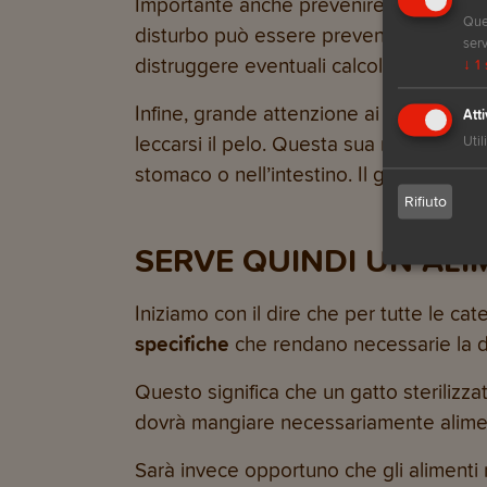
Importante anche prevenire la
cistite
, 
Ques
disturbo può essere prevenuto con l’aiut
serv
distruggere eventuali calcoli.
↓
1
Infine, grande attenzione ai
boli di pel
Atti
leccarsi il pelo. Questa sua normale abi
Util
stomaco o nell’intestino. Il giusto appo
Rifiuto
SERVE QUINDI UN ALIM
Iniziamo con il dire che per tutte le ca
specifiche
che rendano necessarie la dif
Questo significa che un gatto steriliz
dovrà mangiare necessariamente alimen
Sarà invece opportuno che gli alimenti 