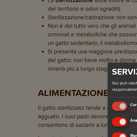
La
sterilizzazione
aiuta inoltre la 
del territorio e odori sgraditi).
Sterilizzazione/castrazione non sono 
Non è del tutto vero che gli animali
ormonali e metaboliche che posson
un gatto sedentario, il metabolismo
Si presenta una maggiore predisposiz
del gatto: non beve molto e dorme t
rimarrà più a lungo stagnante nella 
SERVI
Qui può valut
responsabile!
ALIMENTAZIONE PER GA
Cor
Il gatto sterilizzato tende a diventare 
↓
1
agguato. I suoi pasti devono essere le
Ana
consentono di saziarlo a lungo.
↓
1
Mar