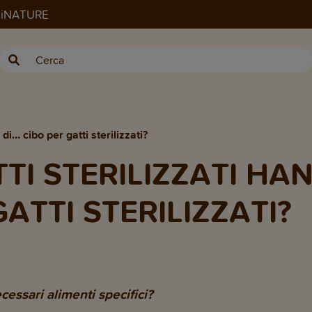
ANiNATURE
di… cibo per gatti sterilizzati?
TTI STERILIZZATI H
GATTI STERILIZZATI?
ecessari alimenti specifici?