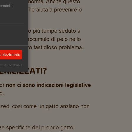
a rispetto alla norma. Anche questo
prodotti,
corretto pH che aiuta a prevenire o
 a passare molto più tempo seduto a
 portare all’accumulo di pelo nello
mbattere questo fastidioso problema.
selezionato
zzato con Klaro!
RILIZZATI?
oor
non ci sono indicazioni legislative
d.
lized, così come un gatto anziano non
e specifiche del proprio gatto.