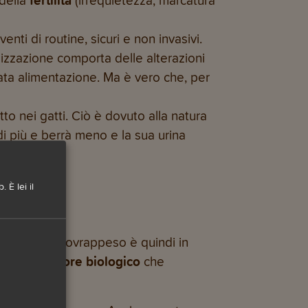
 della
fertilità
(irrequietezza, marcatura
nti di routine, sicuri e non invasivi.
ilizzazione comporta delle alterazioni
ta alimentazione. Ma è vero che, per
to nei gatti. Ciò è dovuto alla natura
di più e berrà meno e la sua urina
 È lei il
i
. Il rischio sovrappeso è quindi in
 ad alto valore biologico
che