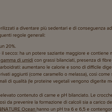
erilizzati a diventare più sedentari e di conseguenza a
guenti regole generali:
a un 20%.
he il secco: ha un potere saziante maggiore e contiene 
 gamma di umidi
con grassi bilanciati, presenza di fibre
 carboidrati: aumentano le calorie e sono di difficile dig
rivati aggiunti (come caramello o melassa), così come sa
ali di qualità (le proteine vegetali vengono digerite mo
n elevato contenuto di carne e pH bilanciato. Le crocch
osì da prevenire la formazione di calcoli sia a carico de
NiNATURE Ocean
hanno un pH tra 6 e 6,5 e contengono