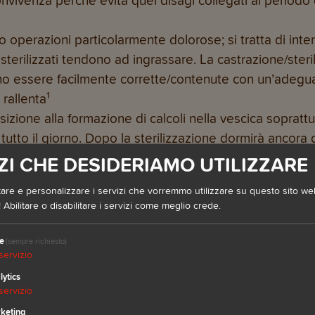
convivenza perché evita quei disagi collegati al periodo
operazioni particolarmente dolorose; si tratta di interve
 sterilizzati tendono ad ingrassare. La castrazione/ster
o essere facilmente corrette/contenute con un’adegua
1
 rallenta
ione alla formazione di calcoli nella vescica soprattut
utto il giorno. Dopo la sterilizzazione dormirà ancora 
vescica.
ZI CHE DESIDERIAMO UTILIZZARE
are e personalizzare i servizi che vorremmo utilizzare su questo sito web.
 Abilitare o disabilitare i servizi come meglio crede.
TTI STERILIZZATI
e
(sempre richiesto)
un po’ più pigro, quindi bisogna fare
attenzione ai grass
servizio
ggeri e a
ridotto contenuto di grassi,
ma con
proteine
lytics
servizio
keting