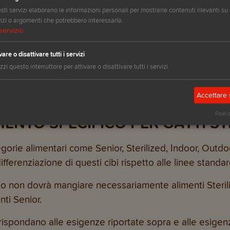
che nei mici sterilizzati ha spesso un’incidenza più alt
ti servizi elaborano le informazioni personali per mostrarle contenuti rilevanti su 
o del cibo: i croccantini giusti sono formulati con un 
izi o argomenti che potrebbero interessarla.
servizio
o
: in seguito alla sterilizzazione, il micio tende infatti
vare o disattivare tutti i servizi
tudine alla pulizia, associata al ridotto movimento, può
izzi questo interruttore per attivare o disattivare tutti i servizi.
rto di fibre è molto utile ed efficace per aiutare a co
Accettare 
Reali
ENTO SPECIFICO PER GATTI STE
tegorie alimentari come Senior, Sterilized, Indoor, Outd
ferenziazione di questi cibi rispetto alle linee standar
zato non dovrà mangiare necessariamente alimenti Steri
ti Senior.
rispondano alle esigenze riportate sopra e alle esigenz