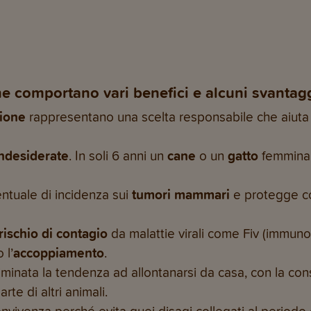
one comportano vari benefici e alcuni svantagg
zione
rappresentano una scelta responsabile che aiuta
indesiderate
. In soli 6 anni un
cane
o un
gatto
femmina 
ntuale di incidenza sui
tumori mammari
e protegge c
 rischio di contagio
da malattie virali come Fiv (immunod
 l’
accoppiamento
.
iminata la tendenza ad allontanarsi da casa, con la c
rte di altri animali.