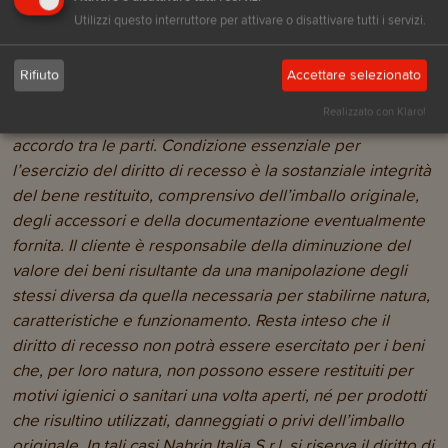
somme eventualmente versate a qualsiasi titolo in
Utilizzi questo interruttore per attivare o disattivare tutti i servizi.
relazione alla proposta d’ordine. Qualora il cliente abbia
già ricevuto la merce, egli sarà tenuto a restituirla a
Rifiuto
Accettare selezionato
propria cura e spese entro quattordici giorni di
Realizzato con Klaro!
calendario dalla data di ricevimento, salvo diverso
accordo tra le parti. Condizione essenziale per
l’esercizio del diritto di recesso è la sostanziale integrità
del bene restituito, comprensivo dell’imballo originale,
degli accessori e della documentazione eventualmente
fornita. Il cliente è responsabile della diminuzione del
valore dei beni risultante da una manipolazione degli
stessi diversa da quella necessaria per stabilirne natura,
caratteristiche e funzionamento. Resta inteso che il
diritto di recesso non potrà essere esercitato per i beni
che, per loro natura, non possono essere restituiti per
motivi igienici o sanitari una volta aperti, né per prodotti
che risultino utilizzati, danneggiati o privi dell’imballo
originale. In tali casi Nahrin Italia S.r.l. si riserva il diritto di