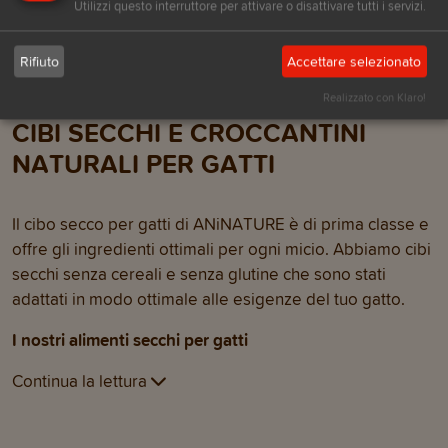
scegliere con com
Utilizzi questo interruttore per attivare o disattivare tutti i servizi.
giusti per loro
Rifiuto
Accettare selezionato
Realizzato con Klaro!
CIBI SECCHI E CROCCANTINI
NATURALI PER GATTI
Il cibo secco per gatti di ANiNATURE è di prima classe e
offre gli ingredienti ottimali per ogni micio. Abbiamo cibi
secchi senza cereali e senza glutine che sono stati
adattati in modo ottimale alle esigenze del tuo gatto.
I nostri alimenti secchi per gatti
Continua la lettura