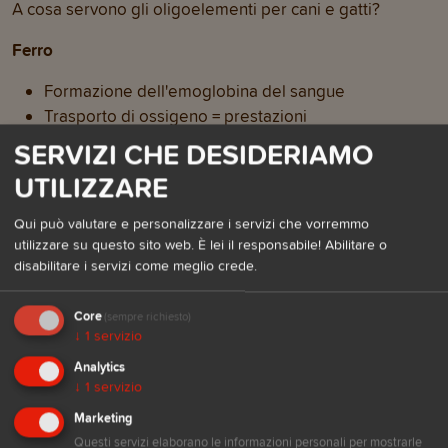
A cosa servono gli oligoelementi per cani e gatti?
Ferro
Formazione dell'emoglobina del sangue
Trasporto di ossigeno = prestazioni
Componente di vari enzimi
SERVIZI CHE DESIDERIAMO
UTILIZZARE
Fluoro
Importante per lo sviluppo di ossa e denti
Qui può valutare e personalizzare i servizi che vorremmo
utilizzare su questo sito web. È lei il responsabile! Abilitare o
Iodio
disabilitare i servizi come meglio crede.
Importante per la produzione di ormoni tiroidei
Core
(sempre richiesto)
Partecipa alla regolazione della frequenza cardiaca
↓
1
servizio
e della temperatura corporea
Analytics
↓
1
servizio
Rame
Marketing
Coinvolto nella struttura del tessuto connettivo
Questi servizi elaborano le informazioni personali per mostrarle