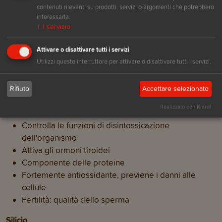
Contribuisce alla formazione del sangue
contenuti rilevanti su prodotti, servizi o argomenti che potrebbero
interessarla.
Coinvolto nella produzione di energia
↓
1
servizio
Influenza il sistema immunitario e l'infiammazione
Attivare o disattivare tutti i servizi
Manganese
Utilizzi questo interruttore per attivare o disattivare tutti i servizi.
Crescita delle ossa
Coinvolto nella formazione di vari enzimi
Rifiuto
Accettare selezionato
Selenio
Realizzato con Klaro!
Controlla le funzioni di disintossicazione
dell'organismo
Attiva gli ormoni tiroidei
Componente delle proteine
Fortemente antiossidante, previene i danni alle
cellule
Fertilità: qualità dello sperma
Silicio