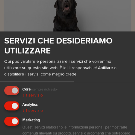
SERVIZI CHE DESIDERIAMO
UTILIZZARE
Qui può valutare e personalizzare i servizi che vorremmo
Ricette per Cani: Snack light grain free e gluten
utilizzare su questo sito web. È lei il responsabile! Abilitare o
free
disabilitare i servizi come meglio crede.
31.08.2024 di ELISABETTA MANTOVANI
Core
(sempre richiesto)
Piccoli biscotti gustosi e salutari senza glutine e senza cereali
↓
1
servizio
Analytics
Vai all'articolo
↓
1
servizio
Marketing
Questi servizi elaborano le informazioni personali per mostrarle
contenuti rilevanti su prodotti, servizi o argomenti che potrebbero