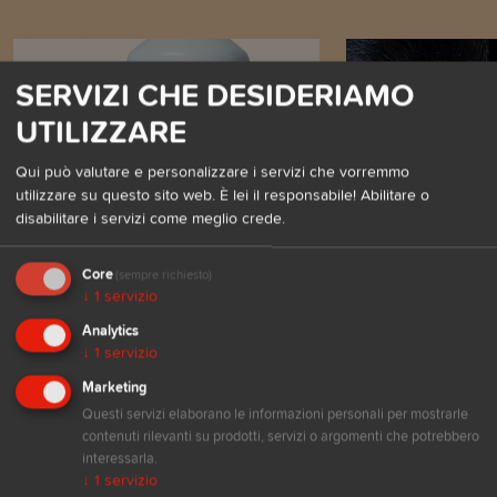
SERVIZI CHE DESIDERIAMO
UTILIZZARE
Qui può valutare e personalizzare i servizi che vorremmo
utilizzare su questo sito web. È lei il responsabile! Abilitare o
disabilitare i servizi come meglio crede.
Prodotti
In generale
Core
(sempre richiesto)
IG - PET Igienizzante
I CANI E I 
↓
1
servizio
superfici e lavatrice.
IL MONDO C
Analytics
VEDIAMO NO
01.09.2025 di ELISABETTA
↓
1
servizio
09.07.2025 di E
MANTOVANI
Marketing
MANTOVANI
Questi servizi elaborano le informazioni personali per mostrarle
L’Igiene non è una scelta! Per la
salute dei nostri animali e per quella
contenuti rilevanti su prodotti, servizi o argomenti che potrebbero
In questo articol
di tutta la famiglia è indispensabile
interessarla.
fare chiarezza su
tenere la casa pulita e igienizzata
mondo i nostri ami
↓
1
servizio