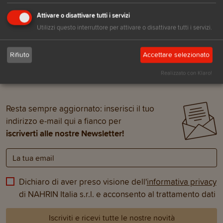
capire meglio alcu
Leggi l'articolo
comportamenti e 
Attivare o disattivare tutti i servizi
Leggi l'articolo
scegliere con com
Utilizzi questo interruttore per attivare o disattivare tutti i servizi.
giusti per loro
Rifiuto
Accettare selezionato
Realizzato con Klaro!
Resta sempre aggiornato: inserisci il tuo
indirizzo e-mail qui a fianco per
iscriverti alle nostre Newsletter!
Dichiaro di aver preso visione dell'
informativa privacy
di NAHRIN Italia s.r.l. e acconsento al trattamento dati
Iscriviti e ricevi tutte le nostre novità