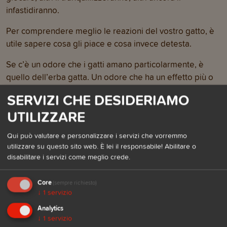
infastidiranno.
Per comprendere meglio le reazioni del vostro gatto, è
utile sapere cosa gli piace e cosa invece detesta.
Se c’è un odore che i gatti amano particolarmente, è
quello dell’erba gatta. Un odore che ha un effetto più o
meno inebriante da gatto a gatto. I gatti amano anche gli
SERVIZI CHE DESIDERIAMO
odori minerali e quelli vegetali, come ad esempio gli
UTILIZZARE
ulivi. Fragranze come la menta e la noce moscata lo
invogliano a giocare ed interagire. Se volete
Qui può valutare e personalizzare i servizi che vorremmo
compiacerlo, comprategli un alberello di ulivo. Se il
utilizzare su questo sito web. È lei il responsabile! Abilitare o
profumo della lavanda e della vaniglia hanno un effetto
disabilitare i servizi come meglio crede.
calmante, il rosmarino e il timo lo sollecitano a graffiare
ovvero marcare il territorio. L’eucalipto è utile per
Core
(sempre richiesto)
combattere raffreddori e migliora la respirazione.
↓
1
servizio
Analytics
Se pensiamo che l’odore delle arance sia forte, per il
↓
1
servizio
vostro felino lo sarà molto di più quindi, onde evitare che