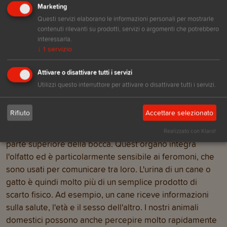
Marketing
diventi aggressivo, tenetelo lontano dalle arance.
Questi servizi elaborano le informazioni personali per mostrarle
contenuti rilevanti su prodotti, servizi o argomenti che potrebbero
Lo stesso vale per gli oli essenziali di agrumi o prodotti
interessarla.
per la pulizia della casa a base di limone.
↓
1
servizio
Attivare o disattivare tutti i servizi
ORGANO DI JACOBSON
Utilizzi questo interruttore per attivare o disattivare tutti i servizi.
Cani e gatti hanno un organo olfattivo aggiuntivo,
Rifiuto
Accettare selezionato
l'organo di Jacobson (chiamato anche organo
vomeronasale). Si trova dietro gli incisivi superiori, nella
Realizzato con Klaro!
parte superiore della bocca. Quest’organo integra
l'olfatto ed è particolarmente sensibile ai feromoni, che
sono usati per comunicare tra loro. L'urina di un cane o
gatto è quindi molto più di un semplice prodotto di
scarto fisico. Ad esempio, un cane riceve informazioni
sulla salute, l'età e il sesso dell'altro. I nostri animali
domestici possono anche percepire molto rapidamente