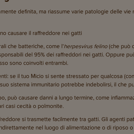
aramente definita, ma riassume varie patologie delle v
o causare il raffreddore nei gatti
rali che batteriche, come l’
herpesvirus felino
(che può c
sponsabili del 95% dei raffreddori nei gatti. Oppure p
sso sono coinvolti entrambi.
enti: se il tuo Micio si sente stressato per qualcosa 
l suo sistema immunitario potrebbe indebolirsi, il che 
mpo, può causare danni a lungo termine, come infiammazio
ari casi cecità o polmonite.
freddore si trasmette facilmente tra gatti. Gli agenti pa
indirettamente nel luogo di alimentazione o di riposo o 