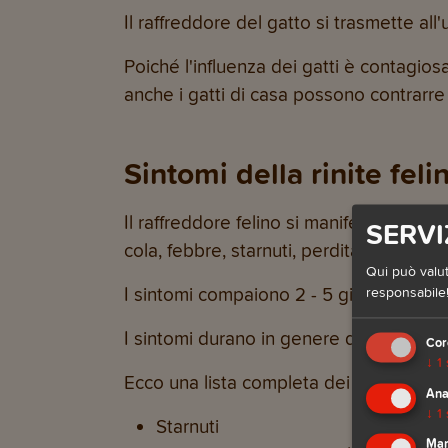
Il raffreddore del gatto si trasmette all'
Poiché l'influenza dei gatti è contagiosa,
anche i gatti di casa possono contrarre 
Sintomi della rinite feli
Il raffreddore felino si manifesta appro
SERVI
cola, febbre, starnuti, perdita di appeti
Qui può valut
I sintomi compaiono 2 - 5 giorni dopo la
responsabile!
I sintomi durano in genere da
1 alle 4 
Cor
↓
1
Ecco una lista completa dei
sintomi del
Ana
↓
1
Starnuti
Mar