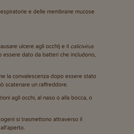
ie respiratorie e delle membrane mucose
ausare ulcere agli occhi) e il
calicivirus
uò essere dato da batteri che includono,
(come la convalescenza dopo essere stato
può scatenare un raffreddore.
ni agli occhi, al naso o alla bocca, o
togeni si trasmettono attraverso il
all'aperto.