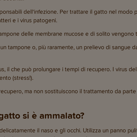
onsabili dell'infezione. Per trattare il gatto nel modo pi
teri e i virus patogeni.
 tampone delle membrane mucose e di solito vengono tra
ua un tampone o, più raramente, un prelievo di sangue d
virus, il che può prolungare i tempi di recupero. I virus
nto (stress!).
recupero, ma non sostituiscono il trattamento da parte 
 gatto si è ammalato?
i delicatamente il naso e gli occhi. Utilizza un panno p