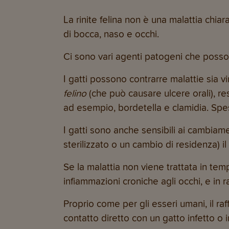
La rinite felina non è una malattia chi
di bocca, naso e occhi.
Ci sono vari agenti patogeni che posson
I gatti possono contrarre malattie sia vi
felino
(che può causare ulcere orali), re
ad esempio, bordetella e clamidia. Spe
I gatti sono anche sensibili ai cambiam
sterilizzato o un cambio di residenza) i
Se la malattia non viene trattata in te
infiammazioni croniche agli occhi, e in r
Proprio come per gli esseri umani, il raf
contatto diretto con un gatto infetto o 