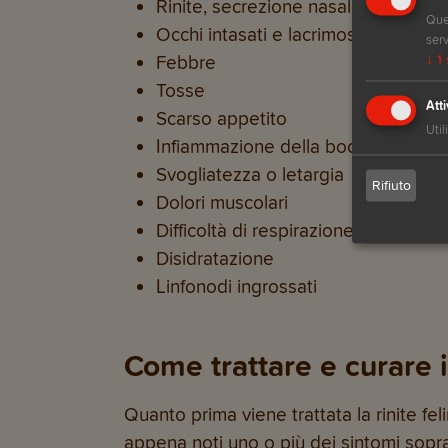
Rinite, secrezione nasale e infiam
Ques
Occhi intasati e lacrimosi, congiuntiv
serv
Febbre
↓
1
Tosse
Atti
Scarso appetito
Util
Infiammazione della bocca, ulcere su
Svogliatezza o letargia
Rifiuto
Dolori muscolari
Difficoltà di respirazione
Disidratazione
Linfonodi ingrossati
Come trattare e curare i
Quanto prima viene trattata la rinite fel
appena noti uno o più dei sintomi sopra 