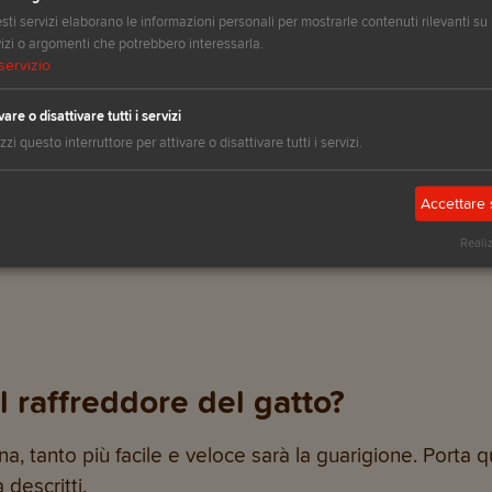
mazione della mucosa nasale
ti servizi elaborano le informazioni personali per mostrarle contenuti rilevanti su 
ite, difetti corneali
izi o argomenti che potrebbero interessarla.
servizio
vare o disattivare tutti i servizi
izzi questo interruttore per attivare o disattivare tutti i servizi.
lla o sotto la lingua
Accettare 
Reali
l raffreddore del gatto?
ina, tanto più facile e veloce sarà la guarigione. Porta q
descritti.