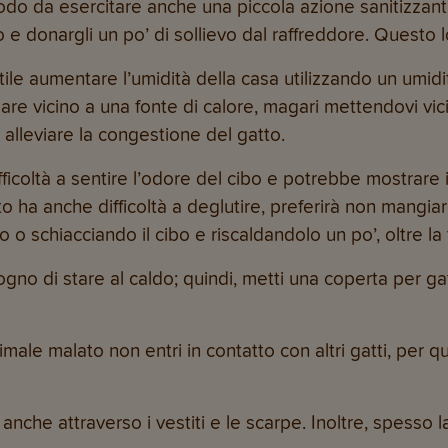
modo da esercitare anche una piccola azione sanitizzan
o e donargli un po’ di sollievo dal raffreddore. Questo l
ile aumentare l’umidità della casa utilizzando un umidi
lare vicino a una fonte di calore, magari mettendovi vic
r alleviare la congestione del gatto.
difficoltà a sentire l’odore del cibo e potrebbe mostrar
tto ha anche difficoltà a deglutire, preferirà non mangia
o schiacciando il cibo e riscaldandolo un po’, oltre l
sogno di stare al caldo; quindi, metti una coperta per gatt
animale malato non entri in contatto con altri gatti, per
rsi anche attraverso i vestiti e le scarpe. Inoltre, spesso