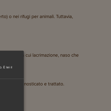
to) o nei rifugi per animali. Tuttavia,
oi umani, tra cui lacrimazione, naso che
 È lei il
imo sintomo.
re viene diagnosticato e trattato.