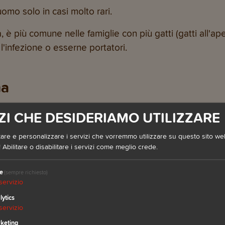
uomo solo in casi molto rari.
 è più comune nelle famiglie con più gatti (gatti all'aper
l'infezione o esserne portatori.
na
ssimativamente con gli stessi sintomi con cui colpisce n
ZI CHE DESIDERIAMO UTILIZZARE
to e una sensazione di letargia
are e personalizzare i servizi che vorremmo utilizzare su questo sito web.
 trasmissione. Gli starnuti frequenti sono spesso il pr
 Abilitare o disabilitare i servizi come meglio crede.
settimane
, a seconda della rapidità con cui il raffreddo
e
(sempre richiesto)
servizio
 raffreddore del gatto:
lytics
servizio
keting