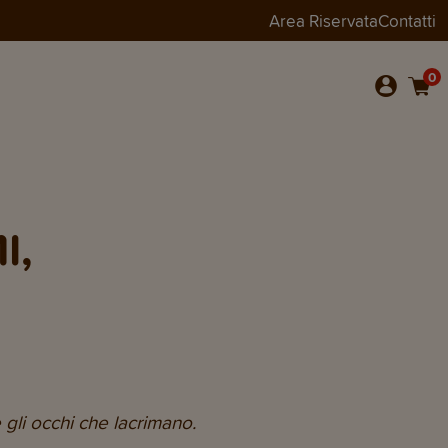
Area Riservata
Contatti
0
I,
 gli occhi che lacrimano.