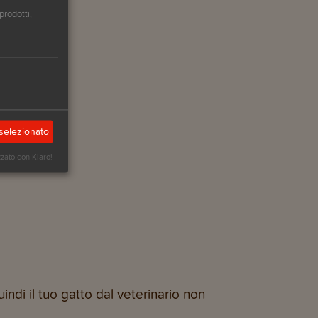
prodotti,
selezionato
zzato con Klaro!
uindi il tuo gatto dal veterinario non