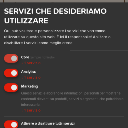
base al peso dell'intera consegna.
SERVIZI CHE DESIDERIAMO
Standard
UTILIZZARE
Consegna entro 24/48 ore massime nei giorni
lavorativi.
Qui può valutare e personalizzare i servizi che vorremmo
Da 6 € *
utilizzare su questo sito web. È lei il responsabile! Abilitare o
disabilitare i servizi come meglio crede.
Core
(sempre richiesto)
↓
1
servizio
Analytics
↓
1
servizio
* Le spese di spedizione dipendono dal peso
Marketing
e dalle dimensioni della confezione
Questi servizi elaborano le informazioni personali per mostrarle
Per saperne di più
contenuti rilevanti su prodotti, servizi o argomenti che potrebbero
interessarla.
↓
1
servizio
Attivare o disattivare tutti i servizi