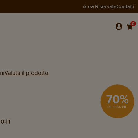
Area Riservata
Contatti
Aggiungi al carrello
0
ni
Valuta il prodotto
70
%
DI CARNE
40-IT