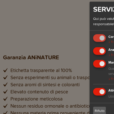
SERVI
Qui può valut
responsabile!
Cor
↓
1
Ana
↓
1
Garanzia ANiNATURE
Mar
Ques
Etichetta trasparente al 100%
serv
Senza esperimenti su animali o trasporti inutili
↓
1
Senza aromi di sintesi e coloranti
Atti
Elevato contenuto di pesce
Util
Preparazione meticolosa
Nessun residuo ormonale o antibiotico
Rifiuto
Nessuna materia prima proveniente da rifiuti agro