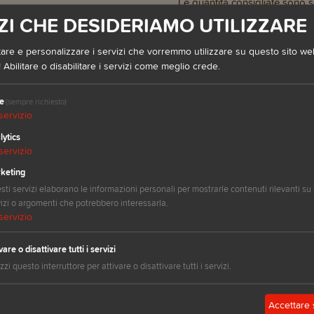
Le quantità consigliate sono so
dell’animale al giorno.
ZI CHE DESIDERIAMO UTILIZZARE
Le quantità consigliate 
are e personalizzare i servizi che vorremmo utilizzare su questo sito web.
 Abilitare o disabilitare i servizi come meglio crede.
per kg di peso dell'ani
e
(sempre richiesto)
servizio
lytics
servizio
keting
ti servizi elaborano le informazioni personali per mostrarle contenuti rilevanti su 
Perchè addebit
izi o argomenti che potrebbero interessarla.
servizio
Il peso dei nostri
chilogrammi. In un
vare o disattivare tutti i servizi
izzi questo interruttore per attivare o disattivare tutti i servizi.
di spedizione non 
prodotto, ma calco
Accettare 
alimentari