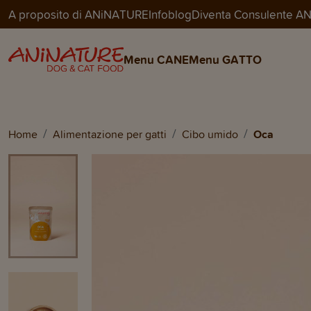
A proposito di ANiNATURE
Infoblog
Diventa Consulente 
Cat Menu Wet
OCA
Menu CANE
Menu GATTO
30,00 €
Home
Alimentazione per gatti
Cibo umido
Oca