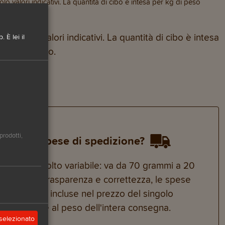
lo valori indicativi. La quantità di cibo è intesa per kg di peso
sono solo valori indicativi. La quantità di cibo è intesa
 È lei il
male al giorno.
prodotti,
iamo le spese di spedizione?
 prodotti è molto variabile: va da 70 grammi a 20
o spirito di trasparenza e correttezza, le spese
sono quindi incluse nel prezzo del singolo
late in base al peso dell'intera consegna.
selezionato