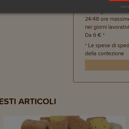
Standard
Reali
Consegna entro
24/48 ore massim
nei giorni lavorativi
Da 6 € *
* Le spese di spe
della confezione
STI ARTICOLI