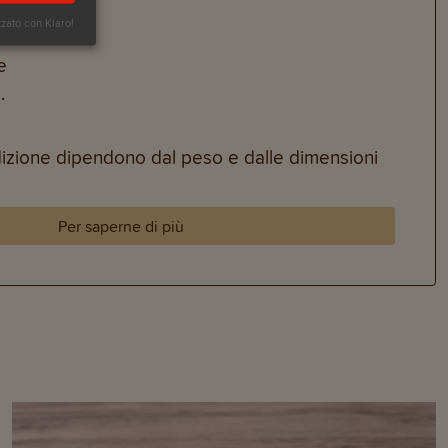
zzato con Klaro!
e
.
dizione dipendono dal peso e dalle dimensioni
Per saperne di più